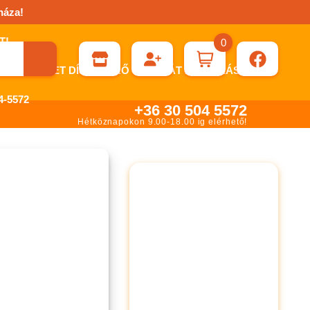
háza!
0
ÉN KÉRHET DÍJBEKÉRŐ SZÁMLÁT ÁTUTALÁSHOZ.
-5572
+36 30 504 5572
Hétköznapokon 9.00-18.00 ig elérhető!