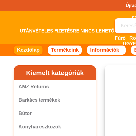
Ugrás
Újra
a
tartalomhoz!
UTÁNVÉTELES FIZETÉSRE NINCS LEHETŐSÉG! 
Fúró
ÜGYF
Kezdőlap
Termékeink
Információk
Kiemelt kategóriák
AMZ Returns
Barkács termékek
Bútor
Konyhai eszközök