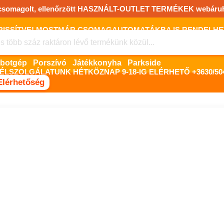
csomagolt, ellenőrzött HASZNÁLT-OUTLET TERMÉKEK webáru
FRISSÍTVE! MOSTMÁR CSOMAGAUTOMATÁKBA IS RENDELHET!
FIZETNI ONLINE BANKKÁRTYÁVAL LEHETSÉGES, SZÜKSÉG ESET
Robotgép
Porszívó
Játékkonyha
Parkside
ÉLSZOLGÁLATUNK HÉTKÖZNAP 9-18-IG ELÉRHETŐ +3630/504
Elérhetőség