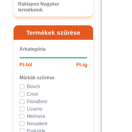
Raklapos Nagyker
termékeink
Termékek szűrése
Árkategória
Ft-tól
Ft-ig
Márkák szűrése
Bosch
Crivit
FloraBest
Livarno
Melinera
Nevadent