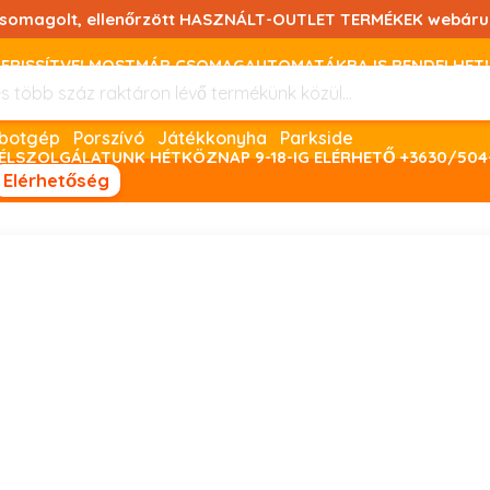
csomagolt, ellenőrzött HASZNÁLT-OUTLET TERMÉKEK webáru
FRISSÍTVE! MOSTMÁR CSOMAGAUTOMATÁKBA IS RENDELHET!
FIZETNI ONLINE BANKKÁRTYÁVAL LEHETSÉGES, SZÜKSÉG ESET
Robotgép
Porszívó
Játékkonyha
Parkside
ÉLSZOLGÁLATUNK HÉTKÖZNAP 9-18-IG ELÉRHETŐ +3630/504
Elérhetőség