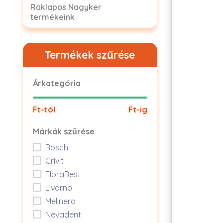
Raklapos Nagyker
termékeink
Termékek szűrése
Árkategória
Ft-tól
Ft-ig
Márkák szűrése
Bosch
Crivit
FloraBest
Livarno
Melinera
Nevadent