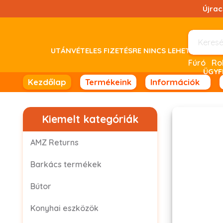
Ugrás
Újra
a
tartalomhoz!
UTÁNVÉTELES FIZETÉSRE NINCS LEHETŐSÉG! 
Fúró
ÜGYF
Kezdőlap
Termékeink
Információk
Kiemelt kategóriák
AMZ Returns
Barkács termékek
Bútor
Konyhai eszközök