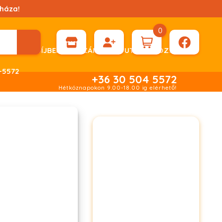
háza!
0
ÉN KÉRHET DÍJBEKÉRŐ SZÁMLÁT ÁTUTALÁSHOZ.
-5572
+36 30 504 5572
Hétköznapokon 9.00-18.00 ig elérhető!