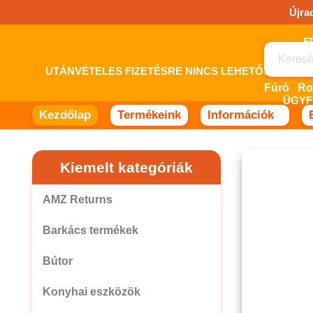
Ugrás
Újra
a
tartalomhoz!
UTÁNVÉTELES FIZETÉSRE NINCS LEHETŐSÉG! 
Fúró
ÜGYF
Kezdőlap
Termékeink
Információk
Kiemelt kategóriák
AMZ Returns
Barkács termékek
Bútor
Konyhai eszközök