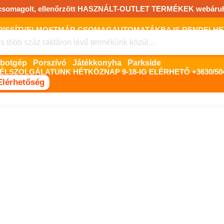
csomagolt, ellenőrzött HASZNÁLT-OUTLET TERMÉKEK webáru
FRISSÍTVE! MOSTMÁR CSOMAGAUTOMATÁKBA IS RENDELHET!
FIZETNI ONLINE BANKKÁRTYÁVAL LEHETSÉGES, SZÜKSÉG ESET
Robotgép
Porszívó
Játékkonyha
Parkside
ÉLSZOLGÁLATUNK HÉTKÖZNAP 9-18-IG ELÉRHETŐ +3630/504
Elérhetőség