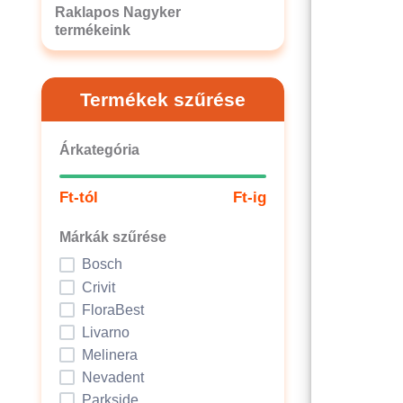
Raklapos Nagyker
termékeink
Termékek szűrése
Árkategória
Ft-tól
Ft-ig
Márkák szűrése
Bosch
Crivit
FloraBest
Livarno
Melinera
Nevadent