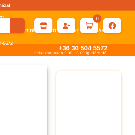
háza!
0
ÉN KÉRHET DÍJBEKÉRŐ SZÁMLÁT ÁTUTALÁSHOZ.
-5572
+36 30 504 5572
Hétköznapokon 9.00-18.00 ig elérhető!