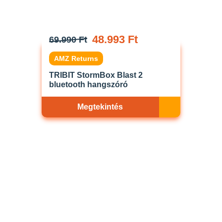
48.993 Ft
69.990 Ft
AMZ Returns
TRIBIT StormBox Blast 2
bluetooth hangszóró
Megtekintés
Akciós