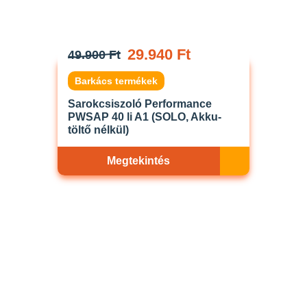
29.940 Ft
49.900 Ft
Barkács termékek
Sarokcsiszoló Performance
PWSAP 40 li A1 (SOLO, Akku-
töltő nélkül)
Megtekintés
Akciós
ELFOGYOTT