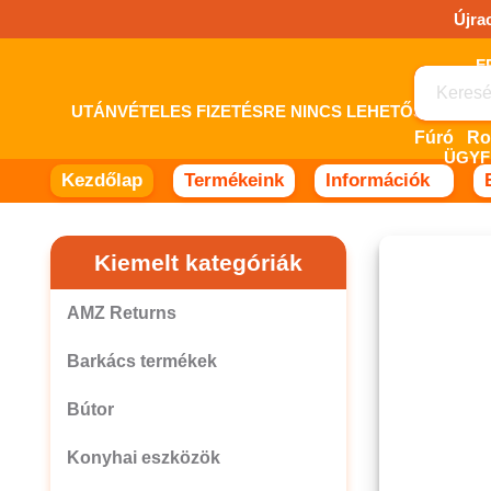
Ugrás
Újra
a
tartalomhoz!
UTÁNVÉTELES FIZETÉSRE NINCS LEHETŐSÉG! 
Fúró
ÜGYF
Kezdőlap
Termékeink
Információk
Kiemelt kategóriák
AMZ Returns
Barkács termékek
Bútor
Konyhai eszközök