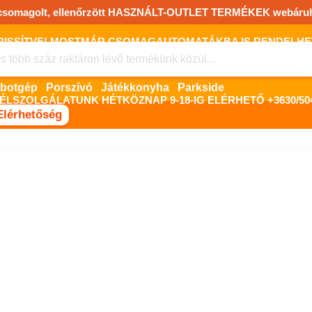
csomagolt, ellenőrzött HASZNÁLT-OUTLET TERMÉKEK webáru
FRISSÍTVE! MOSTMÁR CSOMAGAUTOMATÁKBA IS RENDELHET!
FIZETNI ONLINE BANKKÁRTYÁVAL LEHETSÉGES, SZÜKSÉG ESET
Robotgép
Porszívó
Játékkonyha
Parkside
ÉLSZOLGÁLATUNK HÉTKÖZNAP 9-18-IG ELÉRHETŐ +3630/504
Elérhetőség