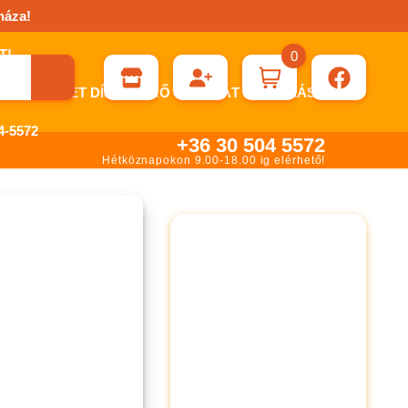
háza!
0
ÉN KÉRHET DÍJBEKÉRŐ SZÁMLÁT ÁTUTALÁSHOZ.
-5572
+36 30 504 5572
Hétköznapokon 9.00-18.00 ig elérhető!