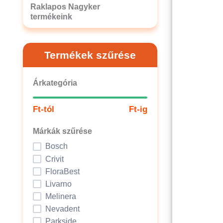
Raklapos Nagyker
termékeink
Termékek szűrése
Árkategória
Ft-tól
Ft-ig
Márkák szűrése
Bosch
Crivit
FloraBest
Livarno
Melinera
Nevadent