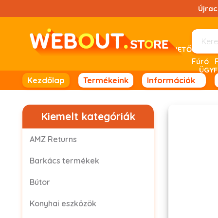
Ugrás
Újra
a
tartalomhoz!
UTÁNVÉTELES FIZETÉSRE NINCS LEHETŐSÉG! 
Fúró
ÜGYF
Kezdőlap
Termékeink
Információk
Kiemelt kategóriák
AMZ Returns
Barkács termékek
Bútor
Konyhai eszközök