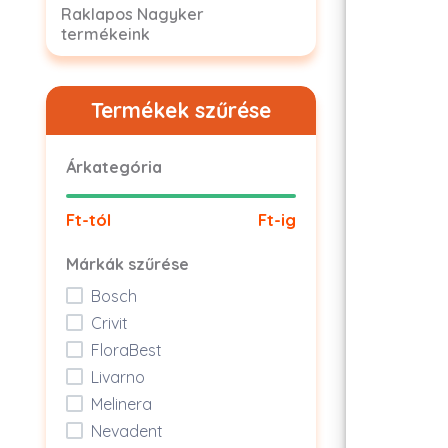
Raklapos Nagyker
termékeink
Termékek szűrése
Árkategória
Ft-tól
Ft-ig
Márkák szűrése
Bosch
Crivit
FloraBest
Livarno
Melinera
Nevadent