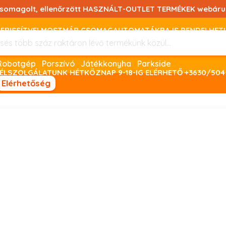
csomagolt, ellenőrzött HASZNÁLT-OUTLET TERMÉKEK webáru
FRISSÍTVE! MOSTMÁR CSOMAGAUTOMATÁKBA IS RENDELHET!
FIZETNI ONLINE BANKKÁRTYÁVAL LEHETSÉGES, SZÜKSÉG ESET
Robotgép
Porszívó
Játékkonyha
Parkside
ÉLSZOLGÁLATUNK HÉTKÖZNAP 9-18-IG ELÉRHETŐ +3630/504
Elérhetőség