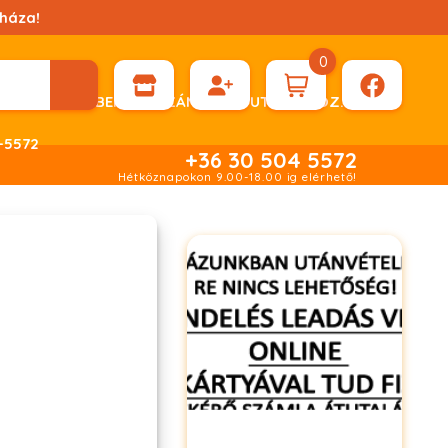
háza!
0
ÉN KÉRHET DÍJBEKÉRŐ SZÁMLÁT ÁTUTALÁSHOZ.
-5572
+36 30 504 5572
Hétköznapokon 9.00-18.00 ig elérhető!