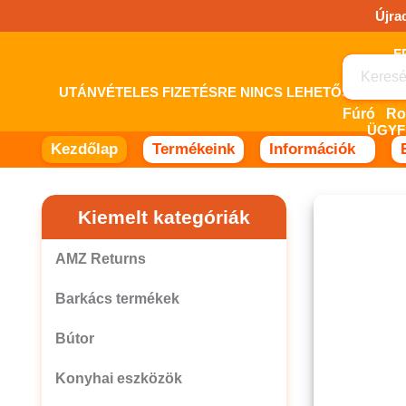
Ugrás
Újra
a
tartalomhoz!
UTÁNVÉTELES FIZETÉSRE NINCS LEHETŐSÉG! 
Fúró
ÜGYF
Kezdőlap
Termékeink
Információk
Kiemelt kategóriák
AMZ Returns
Barkács termékek
Bútor
Konyhai eszközök