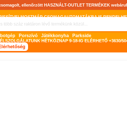
csomagolt, ellenőrzött HASZNÁLT-OUTLET TERMÉKEK webáru
FRISSÍTVE! MOSTMÁR CSOMAGAUTOMATÁKBA IS RENDELHET!
FIZETNI ONLINE BANKKÁRTYÁVAL LEHETSÉGES, SZÜKSÉG ESET
Robotgép
Porszívó
Játékkonyha
Parkside
ÉLSZOLGÁLATUNK HÉTKÖZNAP 9-18-IG ELÉRHETŐ +3630/504
Elérhetőség