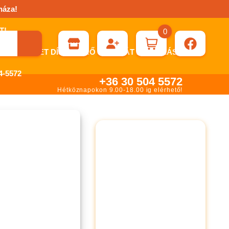
háza!
0
ÉN KÉRHET DÍJBEKÉRŐ SZÁMLÁT ÁTUTALÁSHOZ.
-5572
+36 30 504 5572
Hétköznapokon 9.00-18.00 ig elérhető!