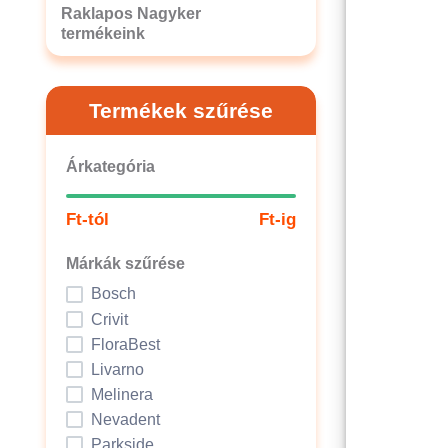
Raklapos Nagyker
termékeink
Termékek szűrése
Árkategória
Ft-tól
Ft-ig
Márkák szűrése
Bosch
Crivit
FloraBest
Livarno
Melinera
Nevadent