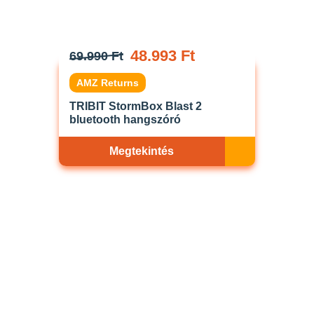
48.993 Ft
69.990 Ft
AMZ Returns
TRIBIT StormBox Blast 2
bluetooth hangszóró
Megtekintés
Akciós