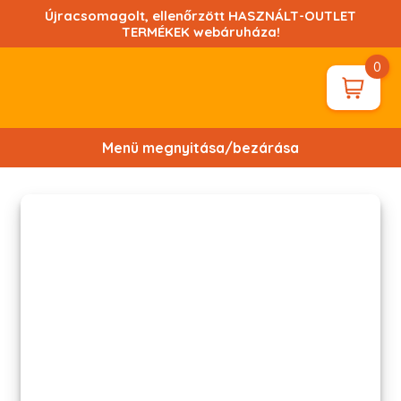
Ugrás
Újracsomagolt, ellenőrzött HASZNÁLT-OUTLET
a
TERMÉKEK webáruháza!
tartalomhoz!
0
Menü megnyitása/bezárása