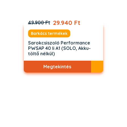
29.940 Ft
49.900 Ft
Barkács termékek
Sarokcsiszoló Performance
PWSAP 40 li A1 (SOLO, Akku-
töltő nélkül)
Megtekintés
Akciós
ELFOGYOTT