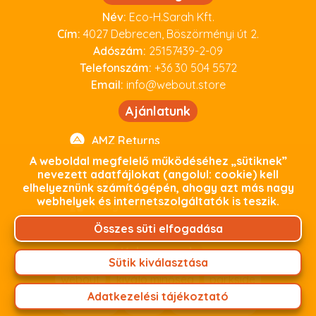
Név:
Eco-H.Sarah Kft.
Cím:
4027 Debrecen, Böszörményi út 2.
Adószám:
25157439-2-09
Telefonszám:
+36 30 504 5572
Email:
info@webout.store
Ajánlatunk
AMZ Returns
A weboldal megfelelő működéséhez „sütiknek”
Barkács termékek
nevezett adatfájlokat (angolul: cookie) kell
Bútor
elhelyeznünk számítógépén, ahogy azt más nagy
webhelyek és internetszolgáltatók is teszik.
Konyhai eszközök
Raklapos Nagyker termékeink
Összes süti elfogadása
Kulcsszavak
Sütik kiválasztása
webout
kiváló minőség
parkside
Adatkezelési tájékoztató
debrecen
outlet
használtoutlet