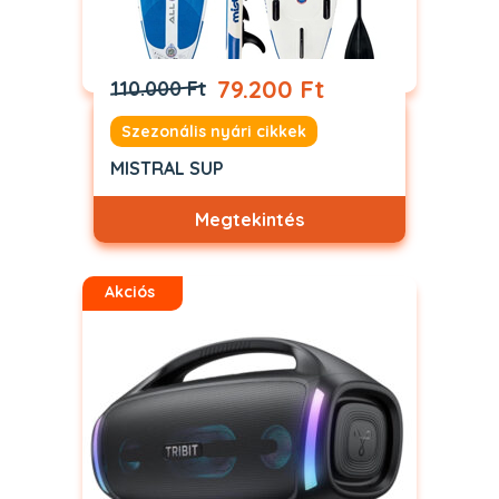
79.200 Ft
110.000 Ft
Szezonális nyári cikkek
MISTRAL SUP
Megtekintés
Akciós