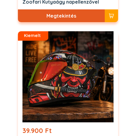
Zoofari Kutyaágy napellenzővel
Megtekintés
Kiemelt
39.900 Ft