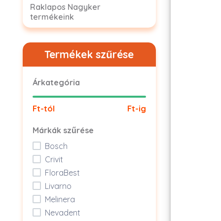
Raklapos Nagyker
termékeink
Termékek szűrése
Árkategória
Ft-tól
Ft-ig
Márkák szűrése
Bosch
Crivit
FloraBest
Livarno
Melinera
Nevadent