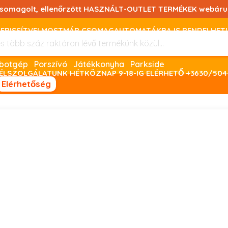
csomagolt, ellenőrzött HASZNÁLT-OUTLET TERMÉKEK webáru
FRISSÍTVE! MOSTMÁR CSOMAGAUTOMATÁKBA IS RENDELHET!
FIZETNI ONLINE BANKKÁRTYÁVAL LEHETSÉGES, SZÜKSÉG ESET
Robotgép
Porszívó
Játékkonyha
Parkside
ÉLSZOLGÁLATUNK HÉTKÖZNAP 9-18-IG ELÉRHETŐ +3630/504
Elérhetőség