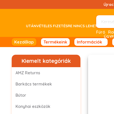
Ugrás
Újra
a
tartalomhoz!
UTÁNVÉTELES FIZETÉSRE NINCS LEHETŐSÉG! 
Fúró
ÜGYF
Kezdőlap
Termékeink
Információk
Kiemelt kategóriák
AMZ Returns
Barkács termékek
Bútor
Konyhai eszközök