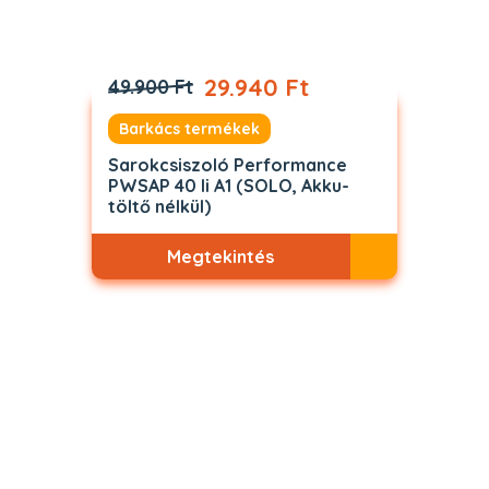
29.940 Ft
49.900 Ft
Barkács termékek
Sarokcsiszoló Performance
PWSAP 40 li A1 (SOLO, Akku-
töltő nélkül)
Megtekintés
Akciós
ELFOGYOTT