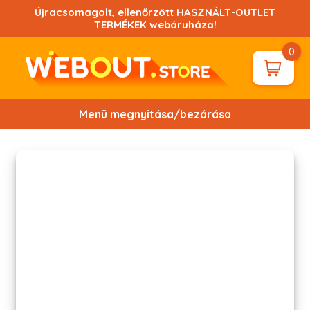
Ugrás
Újracsomagolt, ellenőrzött HASZNÁLT-OUTLET
a
TERMÉKEK webáruháza!
tartalomhoz!
0
Menü megnyitása/bezárása