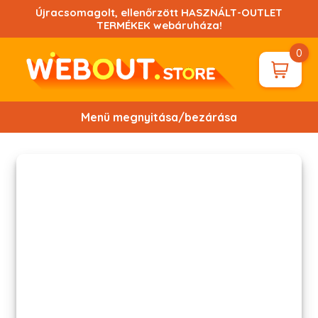
Ugrás
Újracsomagolt, ellenőrzött HASZNÁLT-OUTLET
a
TERMÉKEK webáruháza!
tartalomhoz!
0
Menü megnyitása/bezárása