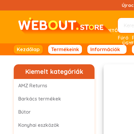
Ugrás
Újra
a
tartalomhoz!
UTÁNVÉTELES FIZETÉSRE NINCS LEHETŐSÉG! 
Fúró
ÜGYF
Kezdőlap
Termékeink
Információk
Kiemelt kategóriák
AMZ Returns
Barkács termékek
Bútor
Konyhai eszközök