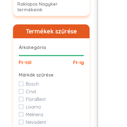
Raklapos Nagyker
termékeink
Termékek szűrése
Árkategória
Ft-tól
Ft-ig
Márkák szűrése
Bosch
Crivit
FloraBest
Livarno
Melinera
Nevadent