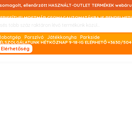
csomagolt, ellenőrzött HASZNÁLT-OUTLET TERMÉKEK webáru
FRISSÍTVE! MOSTMÁR CSOMAGAUTOMATÁKBA IS RENDELHET!
FIZETNI ONLINE BANKKÁRTYÁVAL LEHETSÉGES, SZÜKSÉG ESET
Robotgép
Porszívó
Játékkonyha
Parkside
ÉLSZOLGÁLATUNK HÉTKÖZNAP 9-18-IG ELÉRHETŐ +3630/504
Elérhetőség