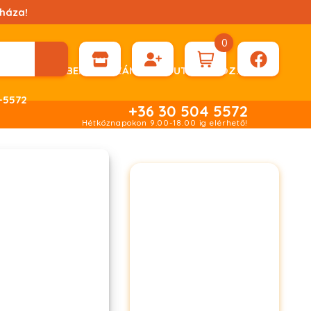
háza!
0
ÉN KÉRHET DÍJBEKÉRŐ SZÁMLÁT ÁTUTALÁSHOZ.
-5572
+36 30 504 5572
Hétköznapokon 9.00-18.00 ig elérhető!