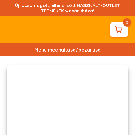
Ugrás
Újracsomagolt, ellenőrzött HASZNÁLT-OUTLET
a
TERMÉKEK webáruháza!
tartalomhoz!
0
Menü megnyitása/bezárása